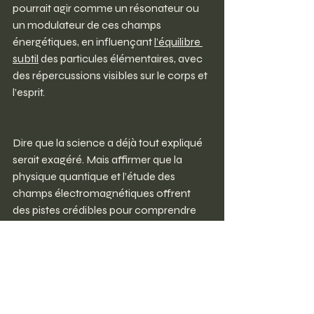
pourrait agir comme un résonateur ou 
un modulateur de ces champs 
énergétiques, en influençant 
l’équilibre 
subtil
 des particules élémentaires, avec 
des répercussions visibles sur le corps et 
l’esprit.
Dire que la science a déjà tout expliqué 
serait exagéré. Mais affirmer que la 
physique quantique et l’étude des 
champs électromagnétiques offrent 
des pistes crédibles pour comprendre 
l’effet du 
magnétiseur
 est une 
hypothèse sérieuse.
Peut-être qu’un jour, les physiciens et les 
praticiens énergétiques
 parleront le 
même langage. En attendant, la beauté 